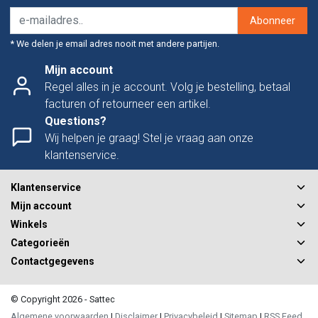
Abonneer
* We delen je email adres nooit met andere partijen.
Mijn account
Regel alles in je account. Volg je bestelling, betaal
facturen of retourneer een artikel.
Questions?
Wij helpen je graag! Stel je vraag aan onze
klantenservice.
Klantenservice
Mijn account
Winkels
Categorieën
Contactgegevens
© Copyright 2026 - Sattec
Algemene voorwaarden
|
Disclaimer
|
Privacybeleid
|
Sitemap
|
RSS Feed