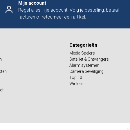
Mijn account
Regel alles in je account. Volg je bestelling, betaal
facturen of retourneer een artikel.
Categorieën
Media Spelers
n
Satelliet & Ontvangers
Alarm systemen
cten
Camera beveiliging
Top 10
Winkels
sch