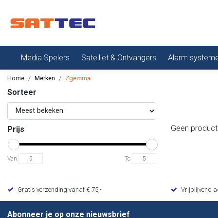
Media Spelers
Satelliet & Ontvangers
Alarm system
Home
Merken
Zgemma
Sorteer
Geen product
Prijs
Van
To
Gratis verzending vanaf € 75,-
Vrijblijvend 
Abonneer je op onze nieuwsbrief