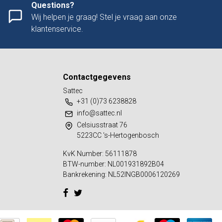
Questions?
Wij helpen je graag! Stel je vraag aan onze
klantenservice.
Contactgegevens
Sattec
+31 (0)73 6238828
info@sattec.nl
Celsiusstraat 76
5223CC 's-Hertogenbosch
KvK Number: 56111878
BTW-number: NL001931892B04
Bankrekening: NL52INGB0006120269