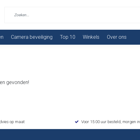
en
Camera beveiliging
Top 10
Winkels
Over ons
en gevonden!
advies op maat
Voor 15:00 uur besteld, morgen in