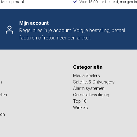
advies op maat
Voor 15:00 uur besteld, morgen in
Mijn account
Regel alles in je account. Volg je bestelling, betaal
facturen of retourneer een artikel.
Categorieën
Media Spelers
n
Satelliet & Ontvangers
Alarm systemen
cten
Camera beveiliging
Top 10
Winkels
sch