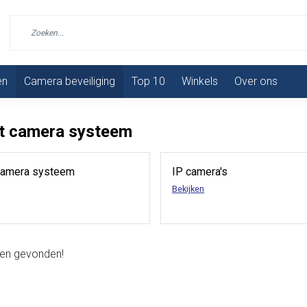
en
Camera beveiliging
Top 10
Winkels
Over ons
t camera systeem
camera systeem
IP camera's
Bekijken
en gevonden!