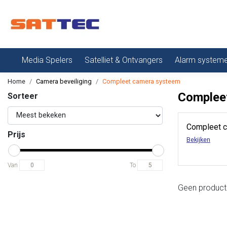
Media Spelers
Satelliet & Ontvangers
Alarm system
Home
Camera beveiliging
Compleet camera systeem
Complee
Sorteer
Camera accessoires
Compleet 
Prijs
Bekijken
Bekijken
Van
To
Geen product