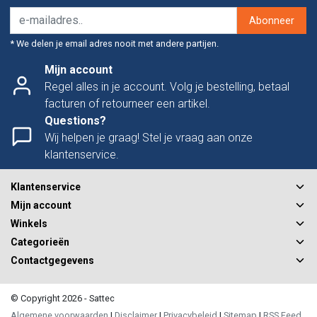
Abonneer
* We delen je email adres nooit met andere partijen.
Mijn account
Regel alles in je account. Volg je bestelling, betaal
facturen of retourneer een artikel.
Questions?
Wij helpen je graag! Stel je vraag aan onze
klantenservice.
Klantenservice
Mijn account
Winkels
Categorieën
Contactgegevens
© Copyright 2026 - Sattec
Algemene voorwaarden
|
Disclaimer
|
Privacybeleid
|
Sitemap
|
RSS Feed