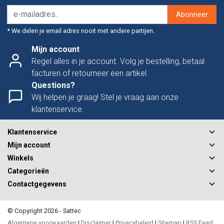
Abonneer
* We delen je email adres nooit met andere partijen.
Mijn account
Regel alles in je account. Volg je bestelling, betaal
facturen of retourneer een artikel.
Questions?
Wij helpen je graag! Stel je vraag aan onze
klantenservice.
Klantenservice
Mijn account
Winkels
Categorieën
Contactgegevens
© Copyright 2026 - Sattec
Algemene voorwaarden
|
Disclaimer
|
Privacybeleid
|
Sitemap
|
RSS Feed