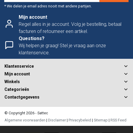
* We delen je email adres nooit met andere partijen.
Mijn account
Regel alles in je account. Volg je bestelling, betaal
facturen of retourneer een artikel.
Questions?
Wij helpen je graag! Stel je vraag aan onze
klantenservice.
Klantenservice
Mijn account
Winkels
Categorieën
Contactgegevens
© Copyright 2026 - Sattec
Algemene voorwaarden
|
Disclaimer
|
Privacybeleid
|
Sitemap
|
RSS Feed